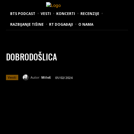
BTS PODCAST
VESTI
KONCERTI
RECENZIJE
RAZBIJANJE TIŠINE
RT DOGAĐAJI
O NAMA
DOBRODOŠLICA
Autor:
Miloš
Vesti
01/02/2024