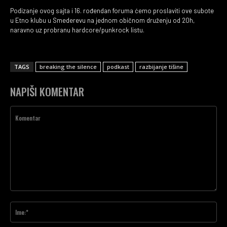
Podizanje ovog sajta i 16. rođendan foruma ćemo proslaviti ove subote
u Etno klubu u Smederevu na jednom običnom druženju od 20h,
naravno uz probranu hardcore/punkrock listu.
TAGS
breaking the silence
podkast
razbijanje tišine
NAPIŠI KOMENTAR
Komentar
Ime