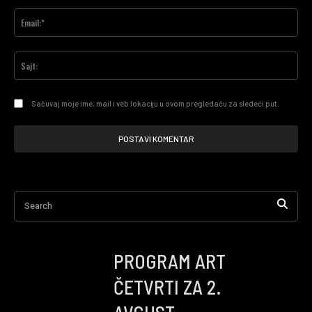
Ema
Saj
Sačuvaj moje ime, mail i veb lokaciju u ovom pregledaču za sledeći put.
Search
PROGRAM ART
ČETVRTI ZA 2.