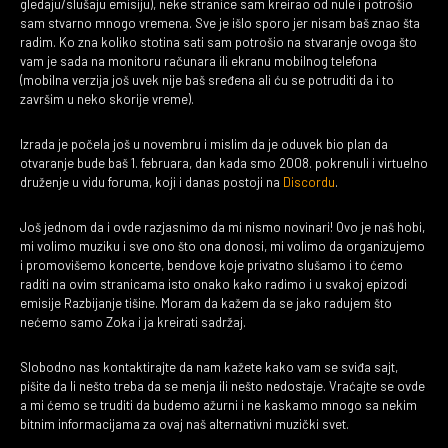
gledaju/slušaju emisiju), neke stranice sam kreirao od nule i potrošio
sam stvarno mnogo vremena. Sve je išlo sporo jer nisam baš znao šta
radim. Ko zna koliko stotina sati sam potrošio na stvaranje ovoga što
vam je sada na monitoru računara ili ekranu mobilnog telefona
(mobilna verzija još uvek nije baš sređena ali ću se potruditi da i to
završim u neko skorije vreme).
Izrada je počela još u novembru i mislim da je oduvek bio plan da
otvaranje bude baš 1. februara, dan kada smo 2008. pokrenuli i virtuelno
druženje u vidu foruma, koji i danas postoji na
Discordu
.
Još jednom da i ovde razjasnimo da mi nismo novinari! Ovo je naš hobi,
mi volimo muziku i sve ono što ona donosi, mi volimo da organizujemo
i promovišemo koncerte, bendove koje privatno slušamo i to ćemo
raditi na ovim stranicama isto onako kako radimo i u svakoj epizodi
emisije Razbijanje tišine. Moram da kažem da se jako radujem što
nećemo samo Zoka i ja kreirati sadržaj.
Slobodno nas kontaktirajte da nam kažete kako vam se sviđa sajt,
pišite da li nešto treba da se menja ili nešto nedostaje. Vraćajte se ovde
a mi ćemo se truditi da budemo ažurni i ne kaskamo mnogo sa nekim
bitnim informacijama za ovaj naš alternativni muzički svet.