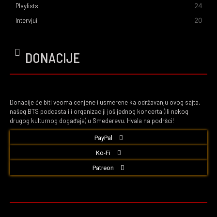
24
Playlists
20
Intervjui
DONACIJE
Donacije će biti veoma cenjene i usmerene ka održavanju ovog sajta,
našeg BTS podcasta ili organizaciji još jednog koncerta (ili nekog
drugog kulturnog događaja) u Smederevu. Hvala na podršci!
PayPal
Ko-Fi
Patreon