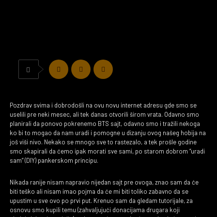
Pozdrav svima i dobrodošli na ovu novu internet adresu gde smo se
uselili pre neki mesec, ali tek danas otvorili širom vrata. Odavno smo
planirali da ponovo pokrenemo BTS sajt, odavno smo i tražili nekoga
ko bi to mogao da nam uradi i pomogne u dizanju ovog našeg hobija na
još viši nivo. Nekako se mnogo sve to rastezalo, a tek prošle godine
smo skapirali da ćemo ipak morati sve sami, po starom dobrom “uradi
sam” (DIY) pankerskom principu.
Nikada ranije nisam napravio nijedan sajt pre ovoga, znao sam da će
biti teško ali nisam imao pojma da će mi biti toliko zabavno da se
upustim u sve ovo po prvi put. Krenuo sam da gledam tutorijale, za
osnovu smo kupili temu (zahvaljujući donacijama drugara koji