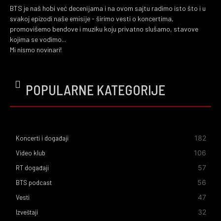
BTS je naš hobi već decenijama i na ovom sajtu radimo isto što i u
svakoj epizodi naše emisije - širimo vesti o koncertima,
promovišemo bendove i muziku koju privatno slušamo, stavove
kojima se vodimo...
Mi nismo novinari!
POPULARNE KATEGORIJE
182
Koncerti i događaji
106
Video klub
57
RT događaji
56
BTS podcast
47
Vesti
32
Izveštaji