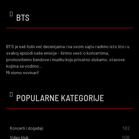
BTS
BTS je naš hobi već decenijama i na ovom sajtu radimo isto što i u
svakoj epizodi naše emisije - širimo vesti o koncertima,
promovišemo bendove i muziku koju privatno slušamo, stavove
kojima se vodimo...
Mi nismo novinari!
POPULARNE KATEGORIJE
182
Koncerti i događaji
106
Video klub