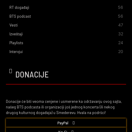
56
RT događaji
56
BTS podcast
47
Vesti
32
Izveštaji
24
Playlists
20
Intervjui
DONACIJE
Donacije će biti veoma cenjene i usmerene ka održavanju ovog sajta,
našeg BTS podcasta ili organizaciji još jednog koncerta (ili nekog
drugog kulturnog događaja) u Smederevu. Hvala na podršci!
PayPal