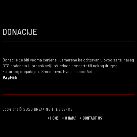
DONACIJE
Donacije će biti veoma cenjene i usmerene ka održavanju ovog sajta, našeg
BTS podcasta ili organizaciji još jednog koncerta (ili nekog drugog
kulturnog događaja) u Smederevu. Hvala na podršci!
PayPal
Ko-Fi
Patreon
Copyright © 2026 BREAKING THE SILENCE
• HOME
• O NAMA
• CONTACT US