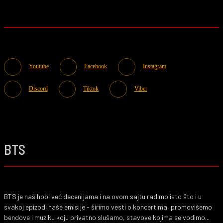
Youtube
Facebook
Instagram
Discord
Tiktok
Viber
BTS
BTS je naš hobi već decenijama i na ovom sajtu radimo isto što i u
svakoj epizodi naše emisije - širimo vesti o koncertima, promovišemo
bendove i muziku koju privatno slušamo, stavove kojima se vodimo...