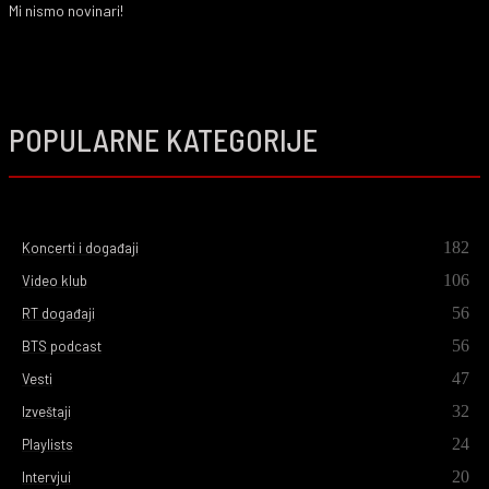
Mi nismo novinari!
POPULARNE KATEGORIJE
182
Koncerti i događaji
106
Video klub
56
RT događaji
56
BTS podcast
47
Vesti
32
Izveštaji
24
Playlists
20
Intervjui