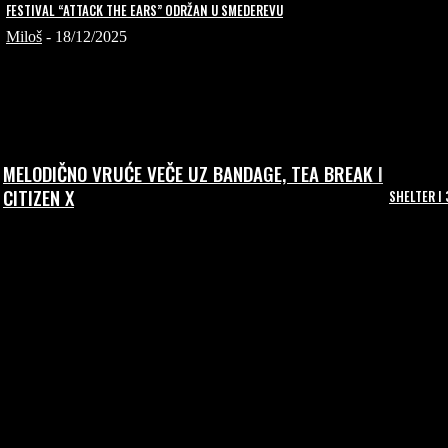
FESTIVAL “ATTACK THE EARS” ODRŽAN U SMEDEREVU
Miloš
-
18/12/2025
MELODIČNO VRUĆE VEČE UZ BANDAGE, TEA BREAK I
CITIZEN X
SHELTER I