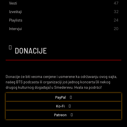
47
Vesti
32
Izveštaji
24
Playlists
20
Intervjui
DONACIJE
Donacije će biti veoma cenjene i usmerene ka održavanju ovog sajta,
našeg BTS podcasta ili organizaciji još jednog koncerta (ili nekog
drugog kulturnog događaja) u Smederevu. Hvala na podršci!
PayPal
Ko-Fi
Patreon