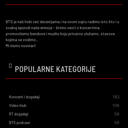
BTS je naš hobi već decenijama i na ovom sajtu radimo isto što i u
svakoj epizodi naše emisije - širimo vesti o koncertima,
promovišemo bendove i muziku koju privatno slušamo, stavove
kojima se vodimo...
Mi nismo novinari!
POPULARNE KATEGORIJE
182
Koncerti i događaji
106
Video klub
56
RT događaji
56
BTS podcast