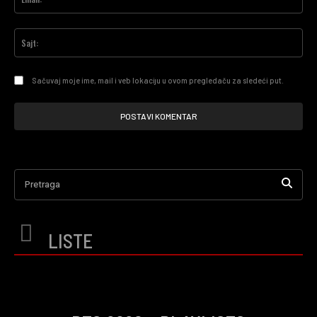
Saj
Sačuvaj moje ime, mail i veb lokaciju u ovom pregledaču za sledeći put.
Pretraga
LISTE