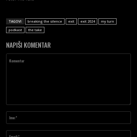
TAGOVI
breaking the silence
exit
exit 2024
my turn
podkast
the take
NAPIŠI KOMENTAR
Komentar
Ime
Ema