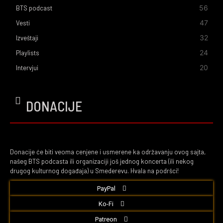
56
BTS podcast
47
Vesti
32
Izveštaji
24
Playlists
20
Intervjui
DONACIJE
Donacije će biti veoma cenjene i usmerene ka održavanju ovog sajta,
našeg BTS podcasta ili organizaciji još jednog koncerta (ili nekog
drugog kulturnog događaja) u Smederevu. Hvala na podršci!
PayPal
Ko-Fi
Patreon