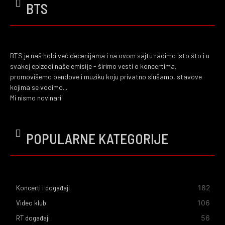
BTS
BTS je naš hobi već decenijama i na ovom sajtu radimo isto što i u
svakoj epizodi naše emisije - širimo vesti o koncertima,
promovišemo bendove i muziku koju privatno slušamo, stavove
kojima se vodimo...
Mi nismo novinari!
POPULARNE KATEGORIJE
182
Koncerti i događaji
106
Video klub
56
RT događaji