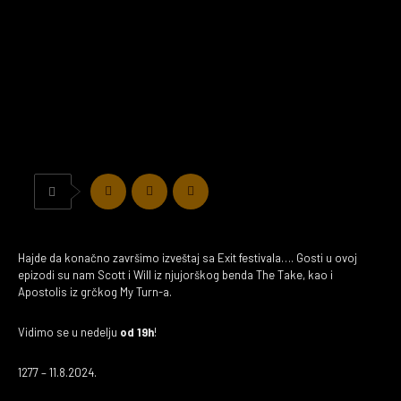
Hajde da konačno završimo izveštaj sa Exit festivala…. Gosti u ovoj
epizodi su nam Scott i Will iz njujorškog benda The Take, kao i
Apostolis iz grčkog My Turn-a.
Vidimo se u nedelju
od 19h
!
1277 – 11.8.2024.