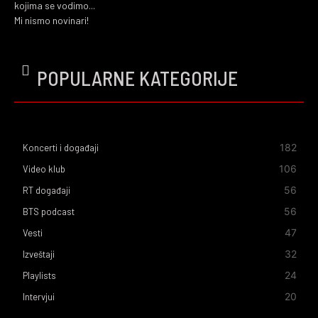
kojima se vodimo...
Mi nismo novinari!
POPULARNE KATEGORIJE
182
Koncerti i događaji
106
Video klub
56
RT događaji
56
BTS podcast
47
Vesti
32
Izveštaji
24
Playlists
20
Intervjui