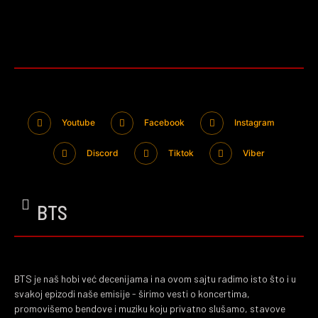
Youtube
Facebook
Instagram
Discord
Tiktok
Viber
BTS
BTS je naš hobi već decenijama i na ovom sajtu radimo isto što i u
svakoj epizodi naše emisije - širimo vesti o koncertima,
promovišemo bendove i muziku koju privatno slušamo, stavove