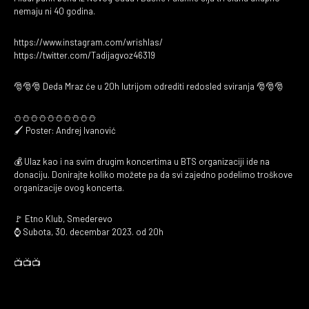
nemaju ni 40 godina.
https://www.instagram.com/wrishlas/
https://twitter.com/Tadijagvoz46319
🎅🎅🎅 Deda Mraz će u 20h lutrijom odrediti redosled sviranja 🎅🎅🎅
⛄⛄⛄⛄⛄⛄⛄⛄⛄⛄
🖌️ Poster: Andrej Ivanović
💰 Ulaz kao i na svim drugim koncertima u BTS organizaciji ide na
donaciju. Donirajte koliko možete pa da svi zajedno podelimo troškove
organizacije ovog koncerta.
🚩 Etno Klub, Smederevo
⌚ Subota, 30. decembar 2023. od 20h
📺📺📺