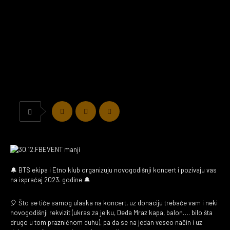
🔔 BTS ekipa i Etno klub organizuju novogodišnji koncert i pozivaju vas
na ispraćaj 2023. godine 🔔
🎈 Što se tiče samog ulaska na koncert, uz donaciju trebaće vam i neki
novogodišnji rekvizit (ukras za jelku, Deda Mraz kapa, balon…. bilo šta
drugo u tom prazničnom duhu), pa da se na jedan veseo način i uz