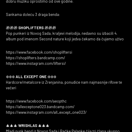
dobru muziku oprostimo od ove godine.
Sankama doleću 3 draga benda:
🎁🎁🎁
SHOPLIFTERS
🎁🎁🎁
Pop punkeri iz Novog Sada, kraljevi melodija, nedavno su izbacili 4.
album pod imenom Second nature koji jedva čekamo da čujemo uživo
https://www.facebook.com/shopliftersi
https://shoplifters.bandcamp.com/
https://www.instagram.com/liftersi/
❄️❄️❄️
ALL EXCEPT ONE
❄️❄️❄️
Hardcore/metalcore iz Zrenjanina, ponudiće nam najmasnije rifove te
večeri
https://www.facebook.com/aeopthc
https://allexceptone023.bandcamp.com/
https://www.instagram.com/all_except_one023/
🎄🎄🎄
WRISHLAS
🎄🎄🎄
Mladi punk bend iz Novog Sada i Bačke Palanke čija tri člana ukupno