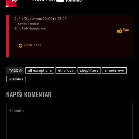
30/12/2023
20:00
23:00
from
to
Koncerti i događaji
Etno klub, Smederevo
Map
Open in app
TAGOVI
all except one
etno klub
shoplifters
smederevo
wrishlas
NAPIŠI KOMENTAR