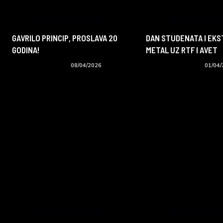
GAVRILO PRINCIP, PROSLAVA 20
DAN STUDENATA I EK
GODINA!
METAL UZ RTF I AVET
Koncerti i događaji
08/04/2026
Koncerti i događaji
01/04