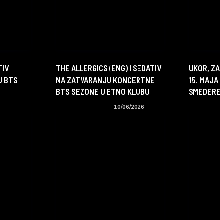
TIV
THE ALLERGICS (ENG) I SEDATIV
UKOR, ZA
U BTS
NA ZATVARANJU KONCERTNE
15. MAJA
BTS SEZONE U ETNO KLUBU
SMEDER
Koncerti i događaji
10/06/2026
Koncerti i 