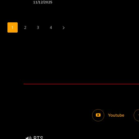
RT događaji
11/12/2025
1
2
3
4
Youtube
BTS