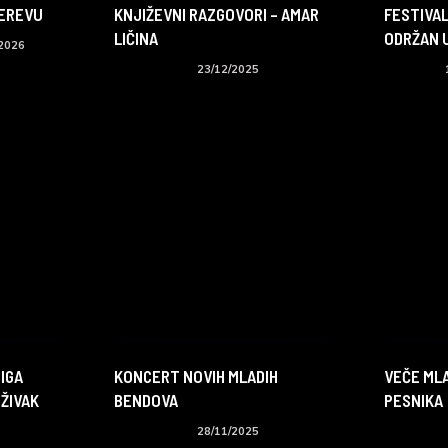
DEREVU
KNJIŽEVNI RAZGOVORI – AMAR
FESTIVAL
LIČINA
ODRŽAN 
/2026
RT događaji
23/12/2025
Izveštaji
IGA
KONCERT NOVIH MLADIH
VEČE ML
 ŽIVAK
BENDOVA
PESNIKA
RT događaji
28/11/2025
RT događaj