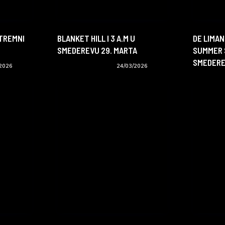
STREMNI
BLANKET HILL I 3 A.M U
DE LIMAN
SMEDEREVU 29. MARTA
SUMMER 
SMEDER
/2026
Koncerti i događaji
24/03/2026
Koncerti i 