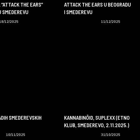
 “ATTACK THE EARS”
ATTACK THE EARS U BEOGRADU
U SMEDEREVU
I SMEDEREVU
18/12/2025
Koncerti i događaji
11/12/2025
ADIH SMEDEREVSKIH
KANNABINÕID, SUPLEXX (ETNO
KLUB, SMEDEREVO, 2.11.2025.)
i
10/11/2025
Koncerti i događaji
31/10/2025