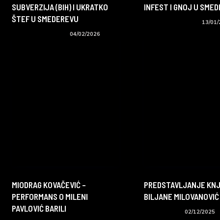
SUBVERZIJA (BIH) I UKRATKO
INFEST I GNOJ U SME
ŠTEF U SMEDEREVU
Koncerti i događaji
13/01
Koncerti i događaji
04/02/2026
MIODRAG KOVAČEVIĆ –
PREDSTAVLJANJE KNJ
PERFORMANS O MILENI
BILJANE MILOVANOVIĆ
PAVLOVIĆ BARILI
RT događaji
02/12/2025