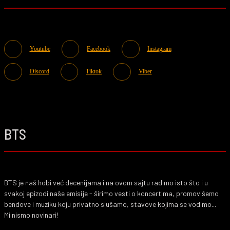
Youtube
Facebook
Instagram
Discord
Tiktok
Viber
BTS
BTS je naš hobi već decenijama i na ovom sajtu radimo isto što i u
svakoj epizodi naše emisije - širimo vesti o koncertima, promovišemo
bendove i muziku koju privatno slušamo, stavove kojima se vodimo...
Mi nismo novinari!