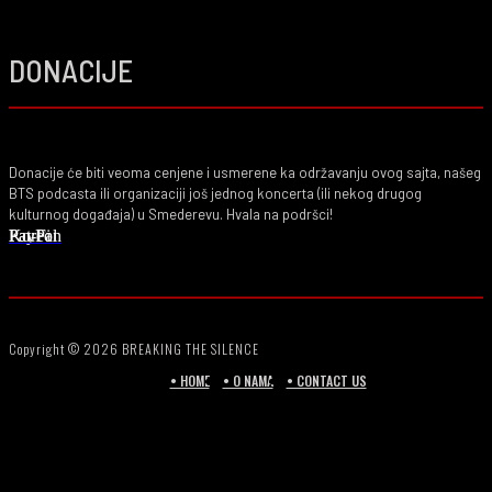
DONACIJE
Donacije će biti veoma cenjene i usmerene ka održavanju ovog sajta, našeg
BTS podcasta ili organizaciji još jednog koncerta (ili nekog drugog
kulturnog događaja) u Smederevu. Hvala na podršci!
PayPal
Ko-Fi
Patreon
Copyright © 2026 BREAKING THE SILENCE
• HOME
• O NAMA
• CONTACT US