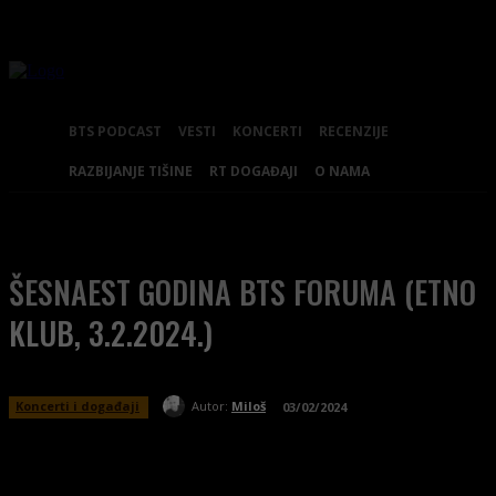
BTS PODCAST
VESTI
KONCERTI
RECENZIJE
RAZBIJANJE TIŠINE
RT DOGAĐAJI
O NAMA
ŠESNAEST GODINA BTS FORUMA (ETNO
KLUB, 3.2.2024.)
Koncerti i događaji
Autor:
Miloš
03/02/2024