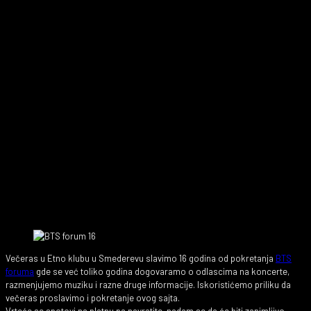
Večeras u Etno klubu u Smederevu slavimo 16 godina od pokretanja
BTS
foruma
gde se već toliko godina dogovaramo o odlascima na koncerte,
razmenjujemo muziku i razne druge informacije. Iskoristićemo priliku da
večeras proslavimo i pokretanje ovog sajta.
Vrteće se spotovi na platnu pa navratite, nadam se da će biti zanimljivo.