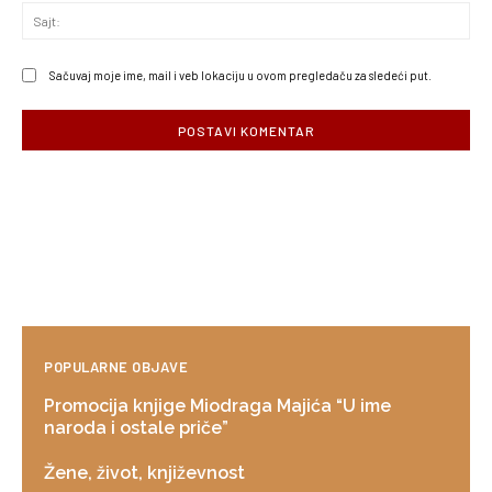
Saj
Sačuvaj moje ime, mail i veb lokaciju u ovom pregledaču za sledeći put.
POPULARNE OBJAVE
Promocija knjige Miodraga Majića “U ime
naroda i ostale priče”
Žene, život, književnost