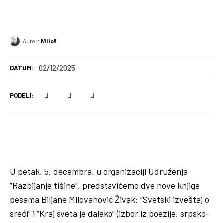
Autor:
Miloš
02/12/2025
DATUM:
PODELI:
U petak, 5. decembra, u organizaciji Udruženja
“Razbijanje tišine”, predstavićemo dve nove knjige
pesama Biljane Milovanović Živak: “Svetski izveštaj o
sreći” i “Kraj
sveta je daleko” (izbor iz poezije, srpsko-