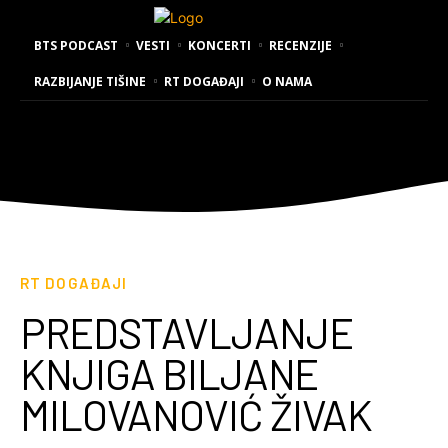
BTS PODCAST
VESTI
KONCERTI
RECENZIJE
RAZBIJANJE TIŠINE
RT DOGAĐAJI
O NAMA
RT DOGAĐAJI
PREDSTAVLJANJE
KNJIGA BILJANE
MILOVANOVIĆ ŽIVAK