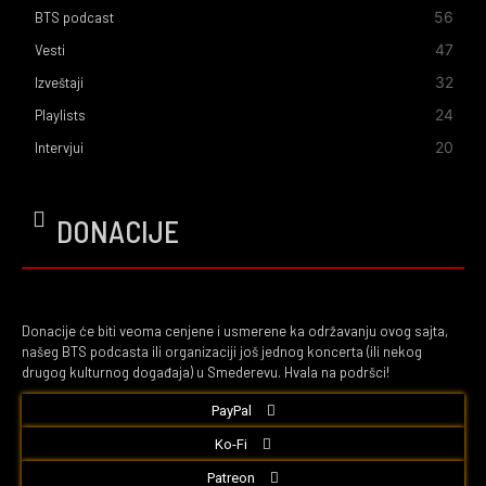
56
BTS podcast
47
Vesti
32
Izveštaji
24
Playlists
20
Intervjui
DONACIJE
Donacije će biti veoma cenjene i usmerene ka održavanju ovog sajta,
našeg BTS podcasta ili organizaciji još jednog koncerta (ili nekog
drugog kulturnog događaja) u Smederevu. Hvala na podršci!
PayPal
Ko-Fi
Patreon