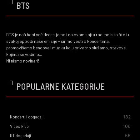
BTS
BTS je naš hobi već decenijama i na ovom sajtu radimo isto što i u
svakoj epizodi naše emisije - širimo vesti o koncertima,
promovišemo bendove i muziku koju privatno slušamo, stavove
kojima se vodimo...
Mi nismo novinari!
POPULARNE KATEGORIJE
182
Koncerti i događaji
106
Video klub
56
RT događaji