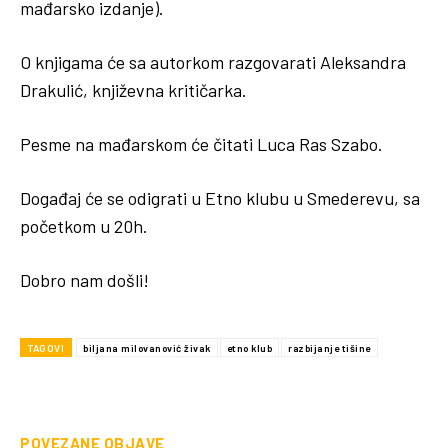
mađarsko izdanje).
O knjigama će sa autorkom razgovarati Aleksandra
Drakulić, književna kritičarka.
Pesme na mađarskom će čitati Luca Ras Szabo.
Događaj će se odigrati u Etno klubu u Smederevu, sa
početkom u 20h.
Dobro nam došli!
TAGOVI
biljana milovanović živak
etno klub
razbijanje tišine
POVEZANE OBJAVE