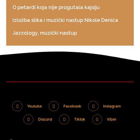
O petardi koja nije progutala kajsiju
Izložba slika i muzički nastup Nikole Denića
Jazzology, muzički nastup
Youtube
Facebook
Instagram
Discord
Tiktok
Viber