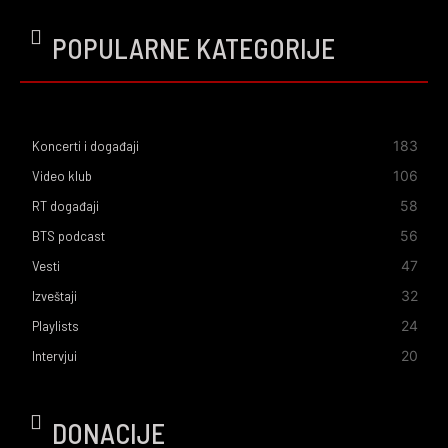
POPULARNE KATEGORIJE
183
Koncerti i događaji
106
Video klub
58
RT događaji
56
BTS podcast
47
Vesti
32
Izveštaji
24
Playlists
20
Intervjui
DONACIJE