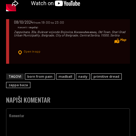
08/10/2024
19:00
23:00
from
to
Koncerti i događaji
Zappa baza, 30a, Bulevar vojvode Bojovica, Косанчићев венац, Old Town, Stari Grad
Urban Municipality, Belgrade, City of Belgrade, Central Serbia, 11000, Serbia
Map
Open in app
TAGOVI
born from pain
madball
nasty
primitive dread
zappa baza
NAPIŠI KOMENTAR