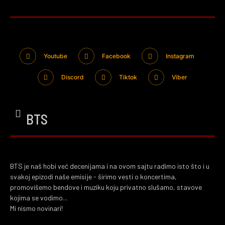
Youtube
Facebook
Instagram
Discord
Tiktok
Viber
BTS
BTS je naš hobi već decenijama i na ovom sajtu radimo isto što i u
svakoj epizodi naše emisije - širimo vesti o koncertima,
promovišemo bendove i muziku koju privatno slušamo, stavove
kojima se vodimo...
Mi nismo novinari!