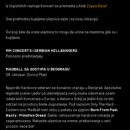
Iz logističkih razloga koncert se premešta u klub
Zappa Baza
!
Sve prethodno kupljene ulaznice važe i za novu lokaciju!
Svi koji žele da vrate ulaznice to mogu da
učine na mestima gde su i
kupljene
MM CONCERTS i SERBIAN HELLBANGERS
Ponosno predstavljaju
MADBALL SA GOSTIMA U BEOGRADU
08. oktobar, Dorćol Platz
Njujorški hardcore veterani se konačno vraćaju u Beograd. Apsolutne
legende scene i jedni od utemeljivača ovog zvuka odsviraće osam
odabranih koncerata u Evropi, a datum u Srbiji je jedini koji će biti
održan na prostoru bivše Jugoslavije. Pod nazivom Only The Hard –
Eastern tour Madball nam stižu u paketu sa sjajnim
Born From Pain
,
Nasty
i
Primitive Dread
. Dakle, celovočernje hardcore rokanje je
zagarantovano. Nabavite ulaznice na vreme, prebacivanja u veći
prostor neće biit!