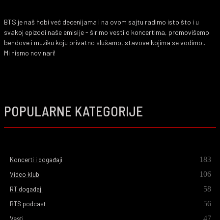
BTS je naš hobi već decenijama i na ovom sajtu radimo isto što i u
svakoj epizodi naše emisije - širimo vesti o koncertima, promovišemo
bendove i muziku koju privatno slušamo, stavove kojima se vodimo...
Mi nismo novinari!
POPULARNE KATEGORIJE
183
Koncerti i događaji
106
Video klub
58
RT događaji
56
BTS podcast
47
Vesti