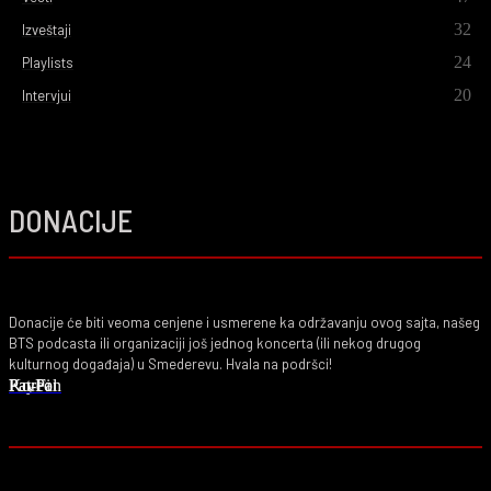
32
Izveštaji
24
Playlists
20
Intervjui
DONACIJE
Donacije će biti veoma cenjene i usmerene ka održavanju ovog sajta, našeg
BTS podcasta ili organizaciji još jednog koncerta (ili nekog drugog
kulturnog događaja) u Smederevu. Hvala na podršci!
PayPal
Ko-Fi
Patreon