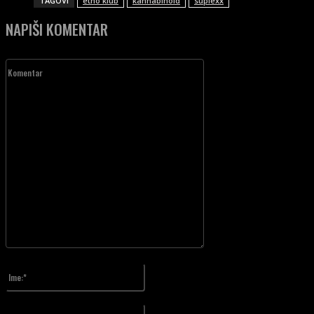
TAGOVI
etno klub
kannabinoid
suplexx
NAPIŠI KOMENTAR
Komentar
Unesite vaš komentar!
Ime:*
Upiši svoje ime
Email:*