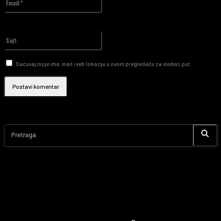
Upisali ste pogrešnu email adresu!
Upiši svoj email
Sajt:
Sačuvaj moje ime, mail i veb lokaciju u ovom pregledaču za sledeći put.
Pretraga