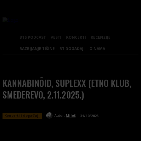
BTS PODCAST
VESTI
KONCERTI
RECENZIJE
RAZBIJANJE TIŠINE
RT DOGAĐAJI
O NAMA
KANNABINÕID, SUPLEXX (ETNO KLUB,
SMEDEREVO, 2.11.2025.)
Koncerti i događaji
Autor:
Miloš
31/10/2025