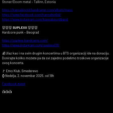
Stoner/Doom metal – Tallinn, Estonia
https://kannabinoid.bandcamp.com/album/mass
https://www.facebook.com/kannabin6id/
https://www.instagram.com/kannabinoidband
👹👹👹
SUPLEXX
👹👹👹
Hardcore punk – Beograd
https://suplexx.bandcamp.com/
https://www.instagram.com/suplexx011/
💰 Ulaz kao i na svim drugim koncertima u BTS organizaciji ide na donaciju.
Donirajte koliko možete pa da svi zajedno podelimo troškove organizacije
ovog koncerta.
🚩 Etno Klub, Smederevo
⌚ Nedelja, 2. novembar 2025. od 19h
Facebook event
📺📺📺