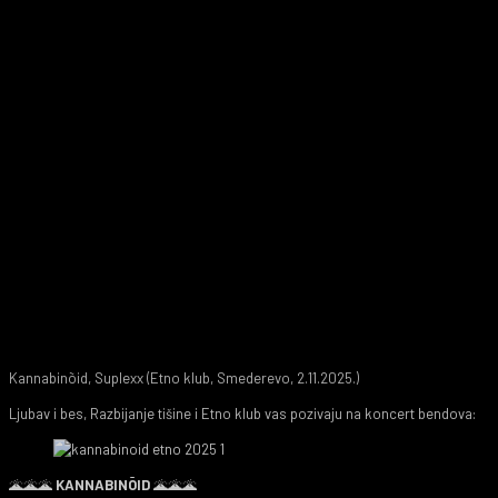
Kannabinõid, Suplexx (Etno klub, Smederevo, 2.11.2025.)
Ljubav i bes, Razbijanje tišine i Etno klub vas pozivaju na koncert bendova:
🌋🌋🌋
KANNABINÕID
🌋🌋🌋