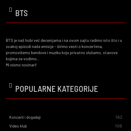
BTS
BTS je naš hobi već decenijama i na ovom sajtu radimo isto što i u
svakoj epizodi naše emisije - širimo vesti o koncertima,
promovišemo bendove i muziku koju privatno slušamo, stavove
kojima se vodimo...
Mi nismo novinari!
POPULARNE KATEGORIJE
182
Koncerti i događaji
106
Video klub