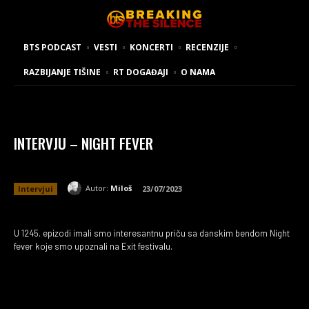
BTS PODCAST
VESTI
KONCERTI
RECENZIJE
RAZBIJANJE TIŠINE
RT DOGAĐAJI
O NAMA
INTERVJU – NIGHT FEVER
Autor:
Miloš
Intervjui
23/07/2023
U 1245. epizodi imali smo interesantnu priču sa danskim bendom Night
fever koje smo upoznali na Exit festivalu.