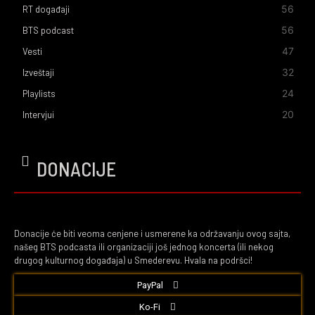
56
RT događaji
56
BTS podcast
47
Vesti
32
Izveštaji
24
Playlists
20
Intervjui
DONACIJE
Donacije će biti veoma cenjene i usmerene ka održavanju ovog sajta,
našeg BTS podcasta ili organizaciji još jednog koncerta (ili nekog
drugog kulturnog događaja) u Smederevu. Hvala na podršci!
PayPal
Ko-Fi