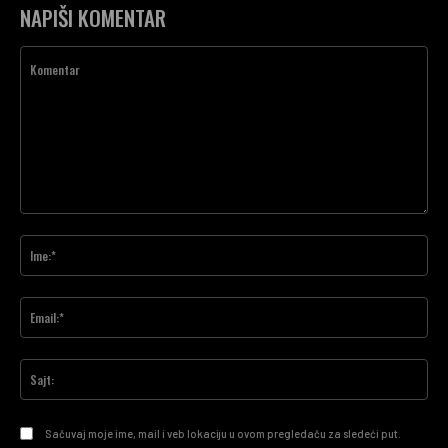
NAPIŠI KOMENTAR
Komentar
Ime
Ema
Saj
Sačuvaj moje ime, mail i veb lokaciju u ovom pregledaču za sledeći put.