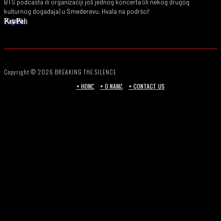
BTS podcasta ili organizaciji još jednog koncerta (ili nekog drugog
kulturnog događaja) u Smederevu. Hvala na podršci!
PayPal
Ko-Fi
Patreon
Copyright © 2026 BREAKING THE SILENCE
• HOME
• O NAMA
• CONTACT US