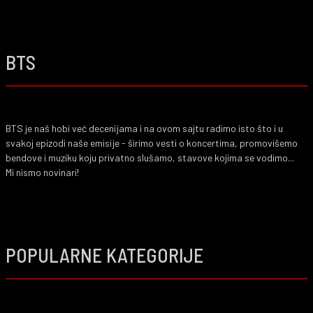
BTS
BTS je naš hobi već decenijama i na ovom sajtu radimo isto što i u
svakoj epizodi naše emisije - širimo vesti o koncertima, promovišemo
bendove i muziku koju privatno slušamo, stavove kojima se vodimo...
Mi nismo novinari!
POPULARNE KATEGORIJE