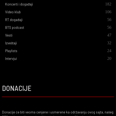
182
Koncerti i događaji
106
Video klub
56
RT događaji
56
BTS podcast
47
Vesti
32
Izveštaji
24
Playlists
20
Intervjui
DONACIJE
Donacije će biti veoma cenjene i usmerene ka održavanju ovog sajta, našeg