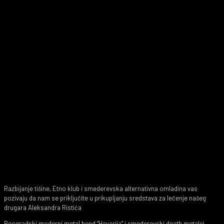
Razbijanje tišine, Etno klub i smederevska alternativna omladina vas
pozivaju da nam se priključite u prikupljanju sredstava za lečenje našeg
drugara Aleksandra Ristića
Beogradski moderni metal bend “Havarija” i smederevski death metalci