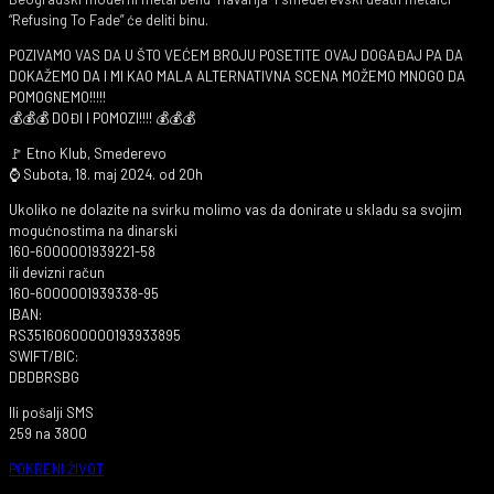
“Refusing To Fade” će deliti binu.
POZIVAMO VAS DA U ŠTO VEĆEM BROJU POSETITE OVAJ DOGAĐAJ PA DA
DOKAŽEMO DA I MI KAO MALA ALTERNATIVNA SCENA MOŽEMO MNOGO DA
POMOGNEMO!!!!!
💰💰💰 DOĐI I POMOZI!!!! 💰💰💰
🚩 Etno Klub, Smederevo
⌚ Subota, 18. maj 2024. od 20h
Ukoliko ne dolazite na svirku molimo vas da donirate u skladu sa svojim
mogućnostima na dinarski
160-6000001939221-58
ili devizni račun
160-6000001939338-95
IBAN:
RS35160600000193933895
SWIFT/BIC:
DBDBRSBG
Ili pošalji SMS
259 na 3800
POKRENI ŽIVOT