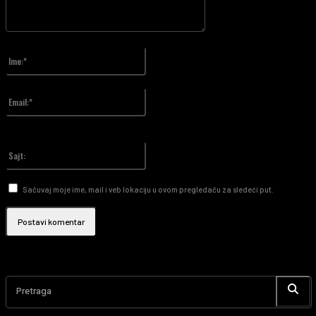
Unesite vaš komentar!
Ime:*
Upiši svoje ime
Email:*
Upisali ste pogrešnu email adresu!
Upiši svoj email
Sajt:
Sačuvaj moje ime, mail i veb lokaciju u ovom pregledaču za sledeći put.
Pretraga