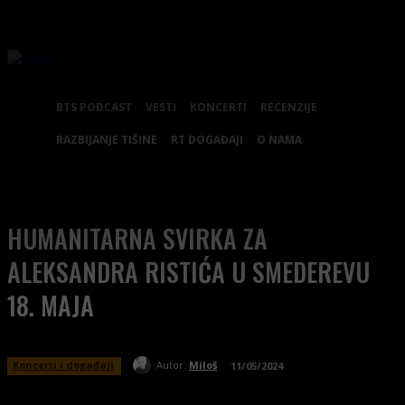
BTS PODCAST
VESTI
KONCERTI
RECENZIJE
RAZBIJANJE TIŠINE
RT DOGAĐAJI
O NAMA
HUMANITARNA SVIRKA ZA
ALEKSANDRA RISTIĆA U SMEDEREVU
18. MAJA
Koncerti i događaji
Autor:
Miloš
11/05/2024