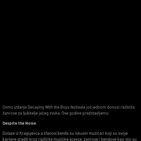
Osmo izdanje Decaying With the Boys festivala još jednom donosi različite
žanrove za ljubitelje jačeg zvuka. Ove godine predstavljamo:
Despite the Noise
Dolaze iz Kragujevca a članovi benda su iskusni muzičari koji su svoje
karijere gradili kroz različite muzičke pravce, žanrove i bendove kao sto su