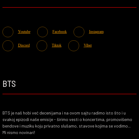
Youtube
Facebook
Instagram
Discord
Tiktok
Viber
BTS
BTS je naš hobi već decenijama i na ovom sajtu radimo isto što i u
svakoj epizodi naše emisije - širimo vesti o koncertima, promovišemo
bendove i muziku koju privatno slušamo, stavove kojima se vodimo...
Mi nismo novinari!