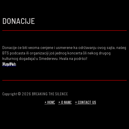
DONACIJE
Donacije će biti veoma cenjene i usmerene ka održavanju ovog sajta, našeg
BTS podcasta ili organizaciji još jednog koncerta (ili nekog drugog
kulturnog događaja) u Smederevu. Hvala na podršci!
PayPal
Ko-Fi
Patreon
Copyright © 2026 BREAKING THE SILENCE
• HOME
• O NAMA
• CONTACT US