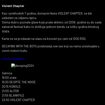
Violent Chapter
Kao i prethodnih 7 godina, domaćini festa VIOLENT CHAPTER, će biti
zaduženi za odjavnu špicu.
Svima dobro poznate glave koje praše aktivno od 2006. godine su do sada
zatvarali festival kako to dolikuje jednom bendu sa toliko godina binskog
staža.
Karte će se prodavati na ulazu na koncert po ceni od 1200 RSD.
DECAYING WITH THE BOYS predstavlja sve vas koji sa nama učestvujete u
ovom malom kultu.
Facebook event
Satnica:
19:00 vrata
19:30 DESPITE THE NOISE
20:15 KOBOLD
21:00 ALITOR
21:55 BLANKFILE
22:50 VIOLENT CHAPTER