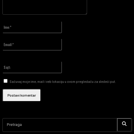
Unesite vaš komentar!
Ime:*
Upiši svoje ime
Email:*
Upisali ste pogrešnu email adresu!
Upiši svoj email
Sajt:
Sačuvaj moje ime, mail i veb lokaciju u ovom pregledaču za sledeći put.
Pretraga