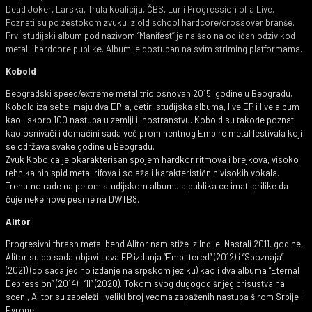
Dead Joker, Larska, Trula koalicija, ČBS, Lur i Progression of a Live.
Poznati su po žestokom zvuku iz old school hardcore/crossover branše.
Prvi studijski album pod nazivom “Manifest” je naišao na odličan odziv kod
metal i hardcore publike. Album je dostupan na svim striming platformama.
Kobold
Beogradski speed/extreme metal trio osnovan 2015. godine u Beogradu.
Kobold iza sebe imaju dva EP-a, četiri studijska albuma, live EP i live album
kao i skoro 100 nastupa u zemlji i inostranstvu. Kobold su takođe poznati
kao osnivači i domaćini sada već prominentnog Empire metal festivala koji
se održava svake godine u Beogradu.
Zvuk Kobolda je okarakterisan spojem hardkor ritmova i brejkova, visoko
tehnikalnih spid metal rifova i solaža i karakterističnih visokih vokala.
Trenutno rade na petom studijskom albumu a publika ce imati prilike da
čuje neke nove pesme na DWTB8.
Alitor
Progresivni thrash metal bend Alitor nam stiže iz Inđije. Nastali 2011. godine,
Alitor su do sada objavili dva EP izdanja “Embittered” (2012) i “Spoznaja”
(2021) (do sada jedino izdanje na srpskom jeziku) kao i dva albuma “Eternal
Depression” (2014) i “II” (2020). Tokom svog dugogodišnjeg prisustva na
sceni, Alitor su zabeležili veliki broj veoma zapaženih nastupa širom Srbije i
Evrope.