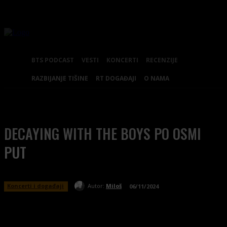
BTS PODCAST
VESTI
KONCERTI
RECENZIJE
RAZBIJANJE TIŠINE
RT DOGAĐAJI
O NAMA
DECAYING WITH THE BOYS PO OSMI
PUT
Koncerti i događaji
Autor:
Miloš
06/11/2024