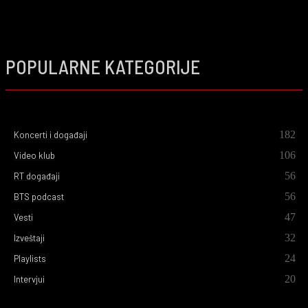
POPULARNE KATEGORIJE
182
Koncerti i događaji
106
Video klub
56
RT događaji
56
BTS podcast
47
Vesti
32
Izveštaji
24
Playlists
20
Intervjui