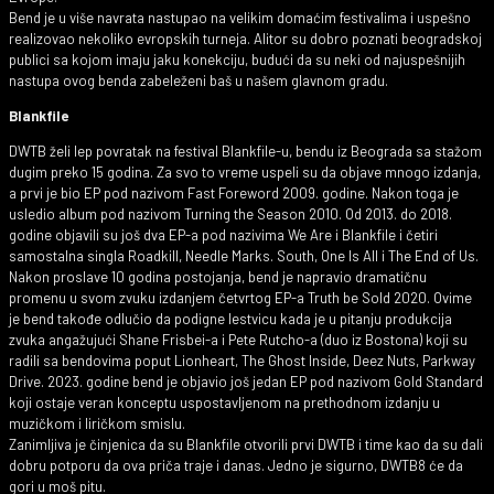
Bend je u više navrata nastupao na velikim domaćim festivalima i uspešno
realizovao nekoliko evropskih turneja. Alitor su dobro poznati beogradskoj
publici sa kojom imaju jaku konekciju, budući da su neki od najuspešnijih
nastupa ovog benda zabeleženi baš u našem glavnom gradu.
Blankfile
DWTB želi lep povratak na festival Blankfile-u, bendu iz Beograda sa stažom
dugim preko 15 godina. Za svo to vreme uspeli su da objave mnogo izdanja,
a prvi je bio EP pod nazivom Fast Foreword 2009. godine. Nakon toga je
usledio album pod nazivom Turning the Season 2010. Od 2013. do 2018.
godine objavili su još dva EP-a pod nazivima We Are i Blankfile i četiri
samostalna singla Roadkill, Needle Marks. South, One Is All i The End of Us.
Nakon proslave 10 godina postojanja, bend je napravio dramatičnu
promenu u svom zvuku izdanjem četvrtog EP-a Truth be Sold 2020. Ovime
je bend takođe odlučio da podigne lestvicu kada je u pitanju produkcija
zvuka angažujući Shane Frisbei-a i Pete Rutcho-a (duo iz Bostona) koji su
radili sa bendovima poput Lionheart, The Ghost Inside, Deez Nuts, Parkway
Drive. 2023. godine bend je objavio još jedan EP pod nazivom Gold Standard
koji ostaje veran konceptu uspostavljenom na prethodnom izdanju u
muzičkom i liričkom smislu.
Zanimljiva je činjenica da su Blankfile otvorili prvi DWTB i time kao da su dali
dobru potporu da ova priča traje i danas. Jedno je sigurno, DWTB8 će da
gori u moš pitu.