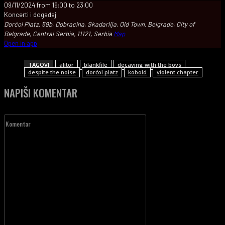
09/11/2024
from
19:00
to
23:00
Koncerti i događaji
Dorćol Platz, 59b, Dobracina, Skadarlija, Old Town, Belgrade, City of
Belgrade, Central Serbia, 11121, Serbia
Map
Open in app
TAGOVI
alitor
blankfile
decaying with the boys
despite the noise
dorćol platz
kobold
violent chapter
NAPIŠI KOMENTAR
Komentar