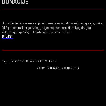
DONACIJE
Donacije će biti veoma cenjene i usmerene ka održavanju ovog sajta, našeg
BTS podcasta ili organizaciji još jednog koncerta (ili nekog drugog
kulturnog događaja) u Smederevu. Hvala na podršci!
PayPal
Ko-Fi
Patreon
Copyright © 2026 BREAKING THE SILENCE
• HOME
• O NAMA
• CONTACT US