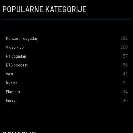
POPULARNE KATEGORIJE
182
Koncerti i događaji
106
Video klub
57
RT događaji
56
BTS podcast
47
Vesti
32
Izveštaji
24
Playlists
20
Intervjui