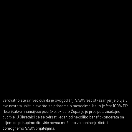
Verovatno ste svi već čuli da je ovogodišnji SAWA fest otkazan jer je oluja u
dva navrata uništila sve što se pripremalo mesecima. Kako je fest 100% DIY
i bez ikakve finansijkse podrške, ekipa iz Županje je pretrpela značajne
gubitke. U Okretnici će se održati jedan od nekoliko benefit koncerata sa
ciljem da prikupimo što više novca možemo za saniranje štete i
pomognemo SAWA prijateljima.