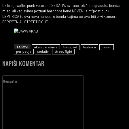
Uz kraljevačke punk veterane SEDATIV, sviraće još 4 beogradska benda;
mladi ali već svima poznati hardcore bend NEVEN; sint/post punk
LEPTIRICA te dva nova hardcore benda kojima će ovo biti prvi koncert:
PERIPETIJA i STREET FIGHT.
TAGOVI
akab okretnica
beograd
leptirica
neven
peripetija
sedativ
street fight
NAPIŠI KOMENTAR
Komentar