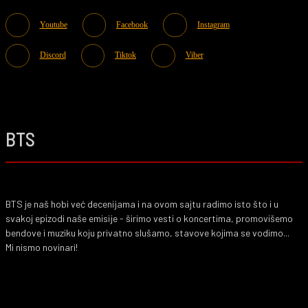
Youtube
Facebook
Instagram
Discord
Tiktok
Viber
BTS
BTS je naš hobi već decenijama i na ovom sajtu radimo isto što i u
svakoj epizodi naše emisije - širimo vesti o koncertima, promovišemo
bendove i muziku koju privatno slušamo, stavove kojima se vodimo...
Mi nismo novinari!