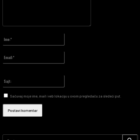
Unesite vaš komentar!
Ime:*
Upiši svoje ime
Email:*
Upisali ste pogrešnu email adresu!
Upiši svoj email
Sajt:
Sačuvaj moje ime, mail i veb lokaciju u ovom pregledaču za sledeći put.