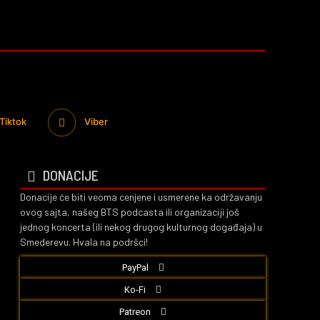
Tiktok
Viber
DONACIJE
Donacije će biti veoma cenjene i usmerene ka održavanju
ovog sajta, našeg BTS podcasta ili organizaciji još
jednog koncerta (ili nekog drugog kulturnog događaja) u
Smederevu. Hvala na podršci!
PayPal
Ko-Fi
Patreon