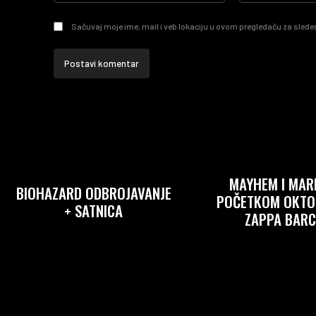
Sačuvaj moje ime, mail i veb lokaciju u ovom pregledaču za sledeć
MAYHEM I MA
BIOHAZARD ODBROJAVANJE
POČETKOM OKTO
+ SATNICA
ZAPPA BARC