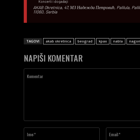
Koncerti i događaji
AKAB Okretnica, 47, МЗ Надежда Петровић, Palilula, Palilul
11060, Serbia
TAGOVI
akab okretnica
beograd
kpax
nabla
nago
NAPIŠI KOMENTAR
Komentar
Ime:*