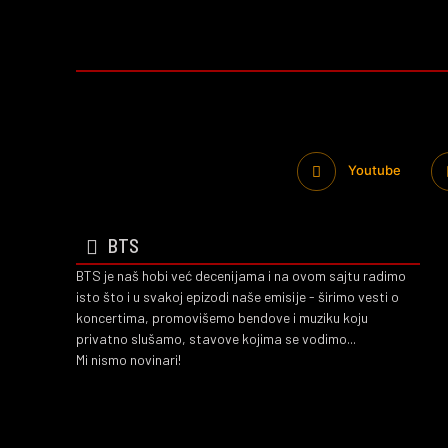
Youtube
BTS
BTS je naš hobi već decenijama i na ovom sajtu radimo
isto što i u svakoj epizodi naše emisije - širimo vesti o
koncertima, promovišemo bendove i muziku koju
privatno slušamo, stavove kojima se vodimo...
Mi nismo novinari!