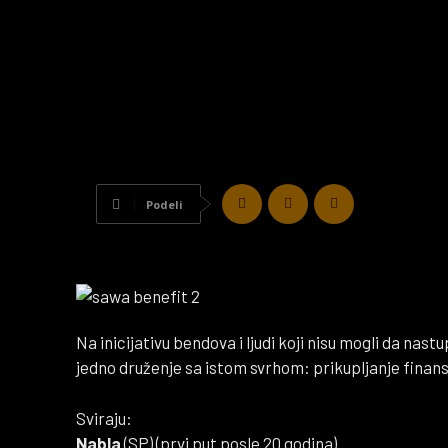
Podeli
Na inicijativu bendova i ljudi koji nisu mogli da na
jedno druženje sa istom svrhom: prikupljanje finans
Sviraju:
Nabla
(SP) (prvi put posle 20 godina)