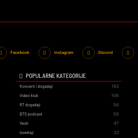
Facebook
Instagram
Discord
POPULARNE KATEGORIJE
182
Koncerti i događaji
106
Video klub
56
RT događaji
56
BTS podcast
47
Vesti
32
Izveštaji