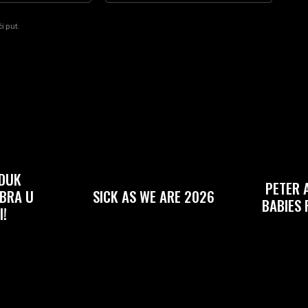
i put.
RDUK
PETER 
BRA U
SICK AS WE ARE 2026
BABIES
I!