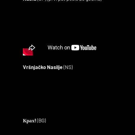
Vršnjačko Nasilje
(NS)
Крах!
(BG)