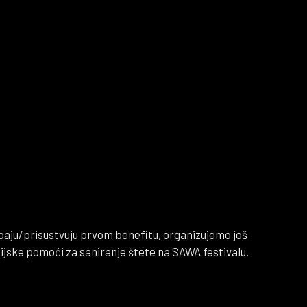
stupaju/prisustvuju prvom benefitu, organizujemo još
ijske pomoći za saniranje štete na SAWA festivalu.