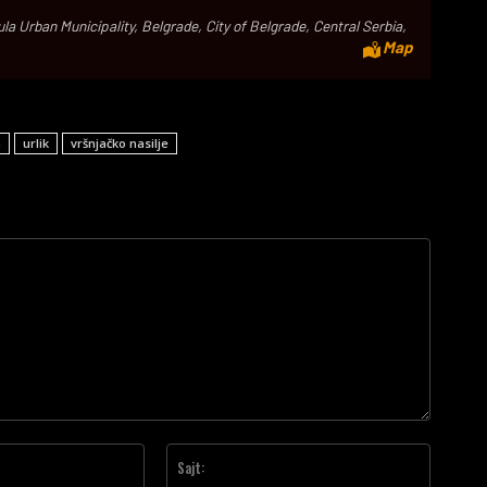
a Urban Municipality, Belgrade, City of Belgrade, Central Serbia,
Map
n
urlik
vršnjačko nasilje
Email:*
Sajt: