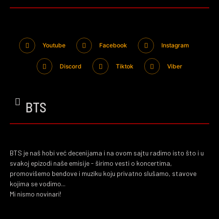
Youtube
Facebook
Instagram
Discord
Tiktok
Viber
BTS
BTS je naš hobi već decenijama i na ovom sajtu radimo isto što i u
svakoj epizodi naše emisije - širimo vesti o koncertima,
promovišemo bendove i muziku koju privatno slušamo, stavove
kojima se vodimo...
Mi nismo novinari!