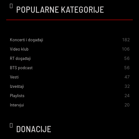
POPULARNE KATEGORIJE
182
Koncerti i događaji
106
Video klub
56
RT događaji
56
BTS podcast
47
Vesti
32
Izveštaji
24
Playlists
20
Intervjui
DONACIJE