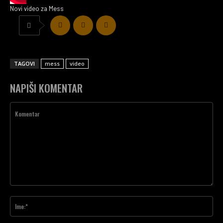
Novi video za Mess
TAGOVI
mess
video
NAPIŠI KOMENTAR
Komentar
Ime