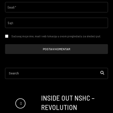
Ema
Saj
Sačuvaj moje ime, mail i veb lokaciju u ovom pregledaču za sledeći put.
Search
INSIDE OUT NSHC –
REVOLUTION