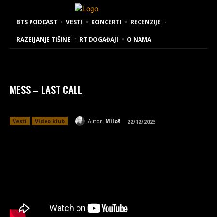
BTS PODCAST
VESTI
KONCERTI
RECENZIJE
RAZBIJANJE TIŠINE
RT DOGAĐAJI
O NAMA
MESS – LAST CALL
Autor:
Miloš
Vesti
Video klub
22/12/2023