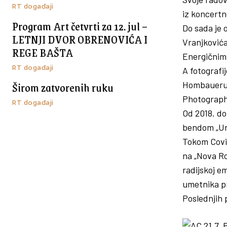
RT događaji
iz koncertne
Program Art četvrti za 12. jul –
Do sada je 
LETNJI DVOR OBRENOVIĆA I
Vranjkovića
REGE BAŠTA
Energičnim 
RT događaji
A fotograf
Širom zatvorenih ruku
Hombaueru k
Photograph
RT događaji
Od 2018. do
bendom „Une
Tokom Covid
na „Nova Ro
radijskoj e
umetnika pr
Poslednjih