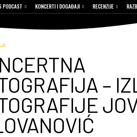
S PODCAST
KONCERTI I DOGAĐAJI
RECENZIJE
RAZB
JI
NCERTNA
TOGRAFIJA – I
TOGRAFIJE JO
LOVANOVIĆ