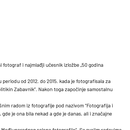
 fotograf i najmlađji učesnik izložbe „50 godina
 periodu od 2012. do 2015. kada je fotografisala za
Politikin Zabavnik”. Nakon toga započinje samostalnu
šnim radom iz fotografije pod nazivom “Fotografija i
, gde je ona bila nekad a gde je danas, ali i značajne
 i „Međjunarodnog salona fotografije”. Sa svojim radovima