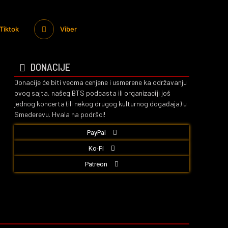
Tiktok
Viber
DONACIJE
Donacije će biti veoma cenjene i usmerene ka održavanju
ovog sajta, našeg BTS podcasta ili organizaciji još
jednog koncerta (ili nekog drugog kulturnog događaja) u
Smederevu. Hvala na podršci!
PayPal
Ko-Fi
Patreon