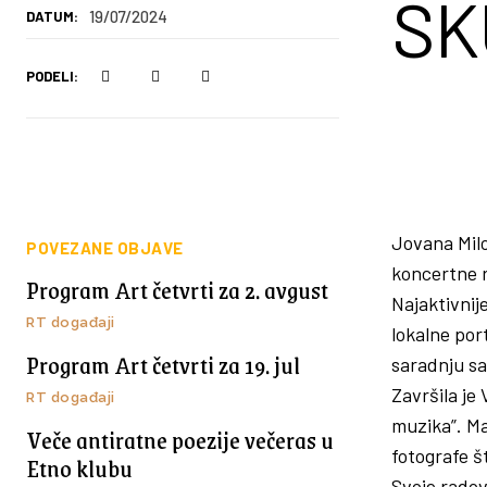
SK
19/07/2024
DATUM:
PODELI:
Jovana Milo
POVEZANE OBJAVE
koncertne ro
Program Art četvrti za 2. avgust
Najaktivnij
RT događaji
lokalne por
Program Art četvrti za 19. jul
saradnju sa
Završila je
RT događaji
muzika”. Mas
Veče antiratne poezije večeras u
fotografe š
Etno klubu
Svoje radov