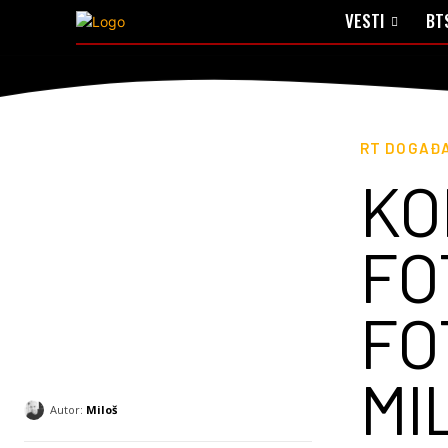
VESTI
BT
RT DOGAĐA
KO
FO
FO
MI
Autor:
Miloš