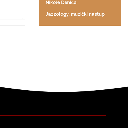
Nikole Denića
Jazzology, muzički nastup
Sajt: