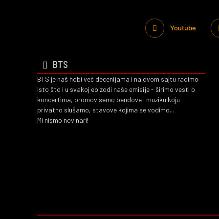
Youtube
BTS
BTS je naš hobi već decenijama i na ovom sajtu radimo
isto što i u svakoj epizodi naše emisije - širimo vesti o
koncertima, promovišemo bendove i muziku koju
privatno slušamo, stavove kojima se vodimo...
Mi nismo novinari!