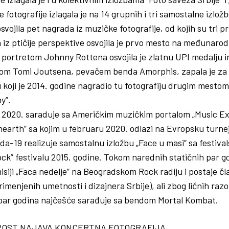
 fotografije izlagala je na 14 grupnih i tri samostalne izložb
osvojila pet nagrada iz muzičke fotografije, od kojih su tri 
 iz ptičije perspektive osvojila je prvo mesto na međunarodn
portretom Johnny Rottena osvojila je zlatnu UPI medalju i
ijom Tomi Joutsena, pevačem benda Amorphis, zapala je za
oji je 2014. godine nagradio tu fotografiju drugim mesto
y”.
 2020. saraduje sa Američkim muzičkim portalom „Music Exi
arth” sa kojim u februaru 2020. odlazi na Evropsku turnej
a-19 realizuje samostalnu izložbu „Face u masi” sa festiva
ck” festivalu 2015. godine. Tokom narednih statičnih par g
misiji „Faca nedelje” na Beogradskom Rock radiju i postaje 
imenjenih umetnosti i dizajnera Srbije), ali zbog ličnih raz
 par godina najčešće sarađuje sa bendom Mortal Kombat.