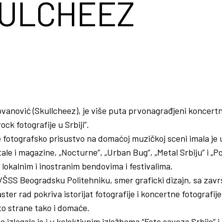
ULCHEEZ
vanović (Skullcheez), je više puta prvonagrađjeni koncertni
ck fotografije u Srbiji”.
e fotografsko prisustvo na domaćoj muzičkoj sceni imala je u
tale i magazine, „Nocturne”, „Urban Bug”, „Metal Srbiju” i „
 lokalnim i inostranim bendovima i festivalima.
 VŠSS Beogradsku Politehniku, smer graficki dizajn, sa zavr
ter rad pokriva istorijat fotografije i koncertne fotografije
to strane tako i domaće.
e izlagala je i u kolektivnim izložbama “Foto saveza Srbije”