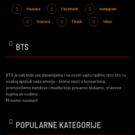
Youtube
Facebook
Instagram
Discord
Tiktok
Viber
BTS
BTS je naš hobi već decenijama i na ovom sajtu radimo isto što i u
svakoj epizodi naše emisije - širimo vesti o koncertima,
promovišemo bendove i muziku koju privatno slušamo, stavove
kojima se vodimo...
Mi nismo novinari!
POPULARNE KATEGORIJE