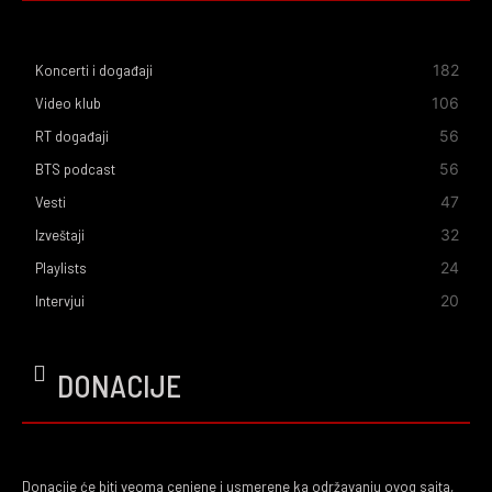
182
Koncerti i događaji
106
Video klub
56
RT događaji
56
BTS podcast
47
Vesti
32
Izveštaji
24
Playlists
20
Intervjui
DONACIJE
Donacije će biti veoma cenjene i usmerene ka održavanju ovog sajta,