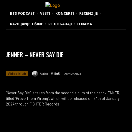
BTS PODCAST
VESTI
KONCERTI
RECENZIJE
RAZBIJANJE TIŠINE
RT DOGAĐAJI
O NAMA
JENNER – NEVER SAY DIE
Autor:
Miloš
Video klub
28/12/2023
“Never Say Die” is taken from the second album of the band JENNER,
titled “Prove Them Wrong”, which will be released on 24th of January
2024 through FIGHTER Records