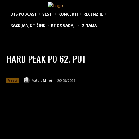
BTS PODCAST
VESTI
KONCERTI
RECENZIJE
RAZBIJANJE TIŠINE
RT DOGAĐAJI
O NAMA
HARD PEAK PO 62. PUT
Autor:
Miloš
Vesti
20/03/2024