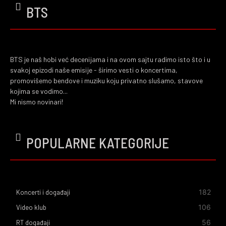
BTS
BTS je naš hobi već decenijama i na ovom sajtu radimo isto što i u
svakoj epizodi naše emisije - širimo vesti o koncertima,
promovišemo bendove i muziku koju privatno slušamo, stavove
kojima se vodimo...
Mi nismo novinari!
POPULARNE KATEGORIJE
182
Koncerti i događaji
106
Video klub
56
RT događaji