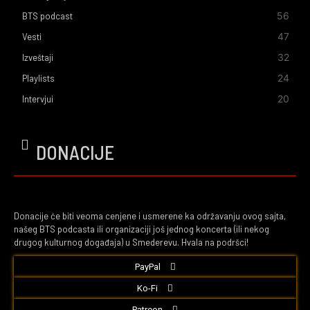
56
BTS podcast
47
Vesti
32
Izveštaji
24
Playlists
20
Intervjui
DONACIJE
Donacije će biti veoma cenjene i usmerene ka održavanju ovog sajta,
našeg BTS podcasta ili organizaciji još jednog koncerta (ili nekog
drugog kulturnog događaja) u Smederevu. Hvala na podršci!
PayPal
Ko-Fi
Patreon