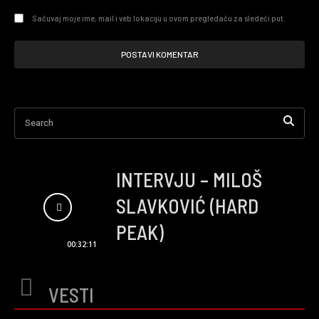
Sačuvaj moje ime, mail i veb lokaciju u ovom pregledaču za sledeći put.
Search
INTERVJU – MILOŠ
SLAVKOVIĆ (HARD
PEAK)
00:32:11
VESTI