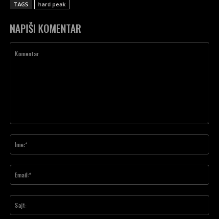
TAGS
hard peak
NAPIŠI KOMENTAR
Komentar
Ime
Ema
Saj