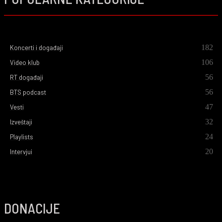
182
Koncerti i događaji
106
Video klub
56
RT događaji
56
BTS podcast
47
Vesti
32
Izveštaji
24
Playlists
20
Intervjui
DONACIJE