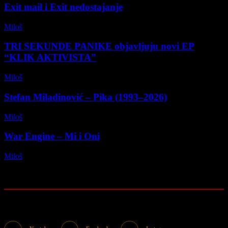
Exit mail i Exit nedostajanje
Miloš
-
09/07/2026
TRI SEKUNDE PANIKE objavljuju novi EP
“KLIK AKTIVISTA”
Miloš
-
28/03/2026
Stefan Miladinović – Pika (1993–2026)
Miloš
-
09/01/2026
War Engine – Mi i Oni
Miloš
-
12/11/2025