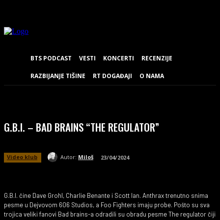
BTS PODCAST
VESTI
KONCERTI
RECENZIJE
RAZBIJANJE TIŠINE
RT DOGAĐAJI
O NAMA
G.B.I. – BAD BRAINS “THE REGULATOR”
Video klub
Autor:
Miloš
23/04/2024
G.B.I. čine Dave Grohl, Charlie Benante i Scott Ian. Anthrax trenutno snima
pesme u Dejvovom 606 Studios, a Foo Fighters imaju probe. Pošto su sva
trojica veliki fanovi Bad brains-a odradili su obradu pesme The regulator čiji