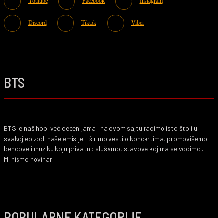
Youtube
Facebook
Instagram
Discord
Tiktok
Viber
BTS
BTS je naš hobi već decenijama i na ovom sajtu radimo isto što i u
svakoj epizodi naše emisije - širimo vesti o koncertima, promovišemo
bendove i muziku koju privatno slušamo, stavove kojima se vodimo...
Mi nismo novinari!
POPULARNE KATEGORIJE