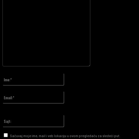
Unesite vaš komentar!
Ime:*
Upiši svoje ime
Email:*
Upisali ste pogrešnu email adresu!
Upiši svoj email
Sajt:
Sačuvaj moje ime, mail i veb lokaciju u ovom pregledaču za sledeći put.