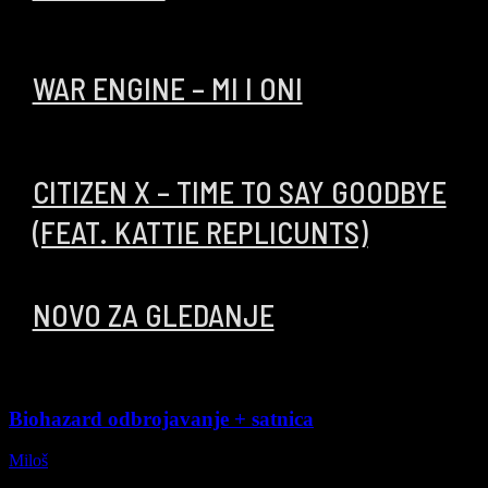
00:03:14
WAR ENGINE – MI I ONI
00:02:54
CITIZEN X – TIME TO SAY GOODBYE
(FEAT. KATTIE REPLICUNTS)
NOVO ZA GLEDANJE
Biohazard odbrojavanje + satnica
Miloš
-
26/07/2026