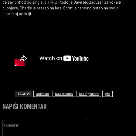
će sav prihod od singla ići HR-u. Pošto je Dave bio zadužen za vokale i
bubnjeve, Charlie je prešao na bas, Scott je naravno ostao na svojoj
gitarskoj poziciji.
TAGOVI
anthrax
bad brains
foo fighters
gbi
NAPIŠI KOMENTAR
Komentar