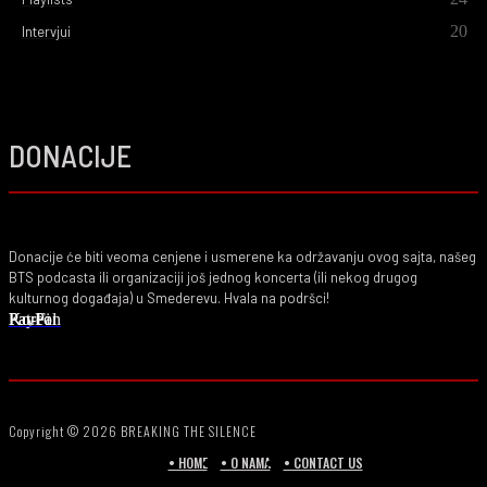
20
Intervjui
DONACIJE
Donacije će biti veoma cenjene i usmerene ka održavanju ovog sajta, našeg
BTS podcasta ili organizaciji još jednog koncerta (ili nekog drugog
kulturnog događaja) u Smederevu. Hvala na podršci!
PayPal
Ko-Fi
Patreon
Copyright © 2026 BREAKING THE SILENCE
• HOME
• O NAMA
• CONTACT US