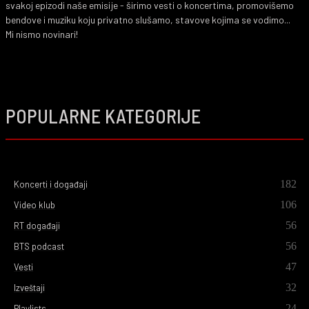
svakoj epizodi naše emisije - širimo vesti o koncertima, promovišemo
bendove i muziku koju privatno slušamo, stavove kojima se vodimo...
Mi nismo novinari!
POPULARNE KATEGORIJE
182
Koncerti i događaji
106
Video klub
56
RT događaji
56
BTS podcast
47
Vesti
32
Izveštaji
24
Playlists