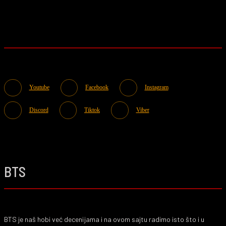
Youtube
Facebook
Instagram
Discord
Tiktok
Viber
BTS
BTS je naš hobi već decenijama i na ovom sajtu radimo isto što i u